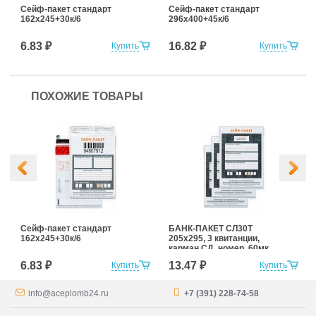
Сейф-пакет стандарт
Сейф-пакет стандарт
162х245+30к/6
296х400+45к/6
6.83 ₽
16.82 ₽
Купить
Купить
ПОХОЖИЕ ТОВАРЫ
Сейф-пакет стандарт
БАНК-ПАКЕТ СЛ30Т
162х245+30к/6
205х295, 3 квитанции,
карман СД, номер, 60мк
6.83 ₽
13.47 ₽
Купить
Купить
info@aceplomb24.ru
+7 (391) 228-74-58