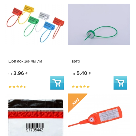
ШОП-ЛОК 160 ММ, ЛМ
ВЭГО
3.96
5.40
от
₽
от
₽