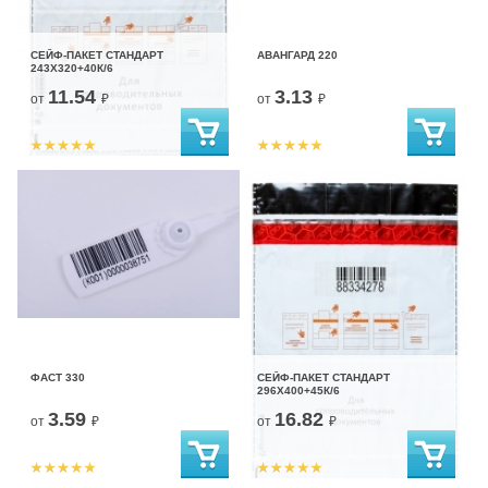
СЕЙФ-ПАКЕТ СТАНДАРТ
АВАНГАРД 220
243Х320+40К/6
11.54
3.13
от
₽
от
₽
ФАСТ 330
СЕЙФ-ПАКЕТ СТАНДАРТ
296Х400+45К/6
3.59
16.82
от
₽
от
₽