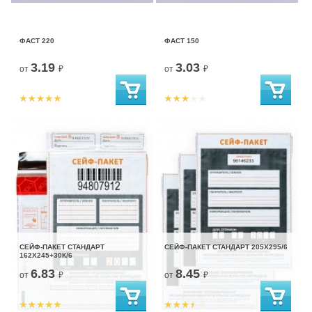
ФАСТ 220
ФАСТ 150
3.19
3.03
от
₽
от
₽
СЕЙФ-ПАКЕТ СТАНДАРТ
СЕЙФ-ПАКЕТ СТАНДАРТ 205Х295/6
162Х245+30К/6
6.83
8.45
от
₽
от
₽