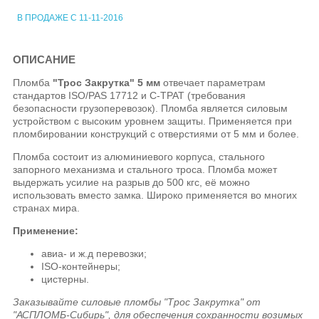
В ПРОДАЖЕ С 11-11-2016
ОПИСАНИЕ
Пломба
"Трос Закрутка" 5 мм
отвечает параметрам
стандартов ISO/PAS 17712 и С-ТРАТ (требования
безопасности грузоперевозок). Пломба является силовым
устройством с высоким уровнем защиты. Применяется при
пломбировании конструкций с отверстиями от 5 мм и более.
Пломба состоит из алюминиевого корпуса, стального
запорного механизма и стального троса. Пломба может
выдержать усилие на разрыв до 500 кгс, её можно
использовать вместо замка. Широко применяется во многих
странах мира.
Применение:
авиа- и ж.д перевозки;
ISO-контейнеры;
цистерны.
Заказывайте силовые пломбы "Трос Закрутка" от
"АСПЛОМБ-Сибирь", для обеспечения сохранности возимых