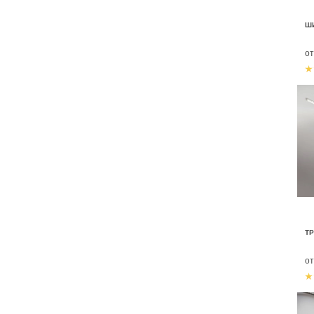
Ш
о
ТР
о