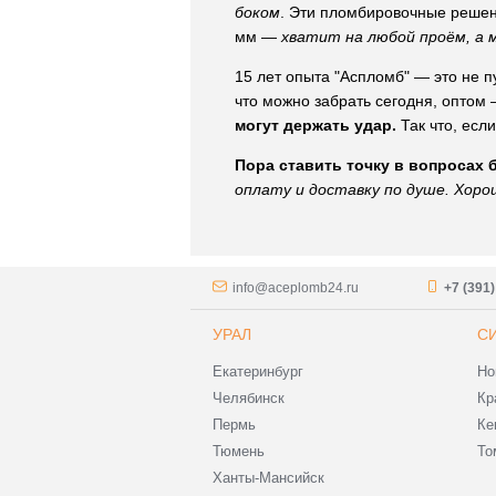
боком
. Эти пломбировочные решен
мм —
хватит на любой проём, а 
15 лет опыта "Аспломб" — это не пу
что можно забрать сегодня, оптом
могут держать удар.
Так что, если
Пора ставить точку в вопросах 
оплату и доставку по душе. Хоро
info@aceplomb24.ru
+7 (391
УРАЛ
С
Екатеринбург
Но
Челябинск
Кр
Пермь
Ке
Тюмень
То
Ханты-Мансийск