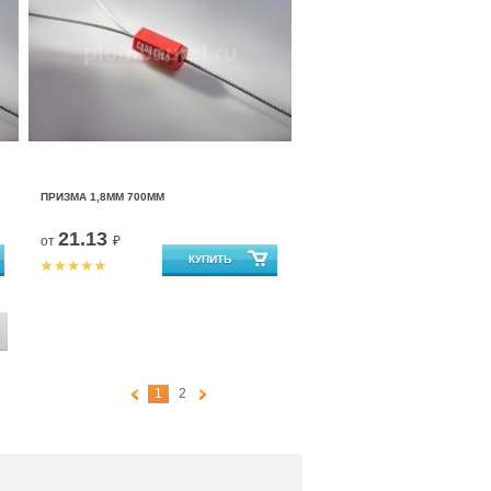
ПРИЗМА 1,8ММ 700ММ
21.13
от
₽
1
2