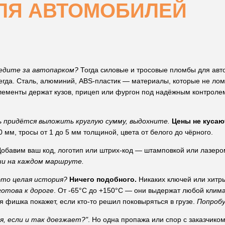
ЛЯ АВТОМОБИЛЕЙ
ледите за автопарком?
Тогда силовые и тросовые пломбы для авто
егда. Сталь, алюминий, ABS-пластик — материалы, которые не лом
элементы держат кузов, прицеп или фургон под надёжным контролем
ь придётся выложить круглую сумму, выдохните.
Цены не кусаю
0 мм, тросы от 1 до 5 мм толщиной, цвета от белого до чёрного.
обавим ваш код, логотип или штрих-код — штамповкой или лазером
ши на каждом маршруте.
это целая история?
Ничего подобного.
Никаких ключей или хитр
готова к дороге
. От -65°C до +150°C — они выдержат любой клима
ая фишка покажет, если кто-то решил поковыряться в грузе.
Попробу
, если и так доезжает?"
. Но одна пропажа или спор с заказчик