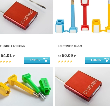
ЕНДЛОК 2,5 1500ММ
КОНТЕЙНЕР СИЛ-М
54.01
50.09
т
₽
от
₽