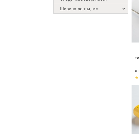
Ширина ленты, мм
ТР
о