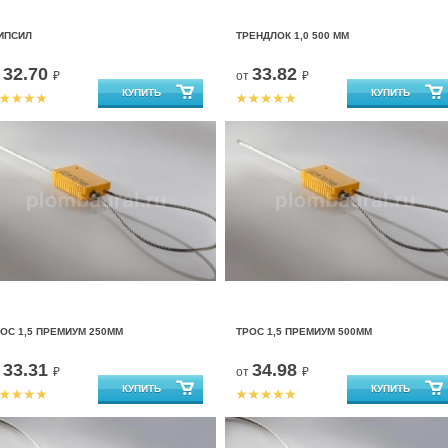
ИПСИЛ
ТРЕНДЛОК 1,0 500 ММ
32.70
33.82
т
₽
от
₽
ОС 1,5 ПРЕМИУМ 250ММ
ТРОС 1,5 ПРЕМИУМ 500ММ
33.31
34.98
т
₽
от
₽