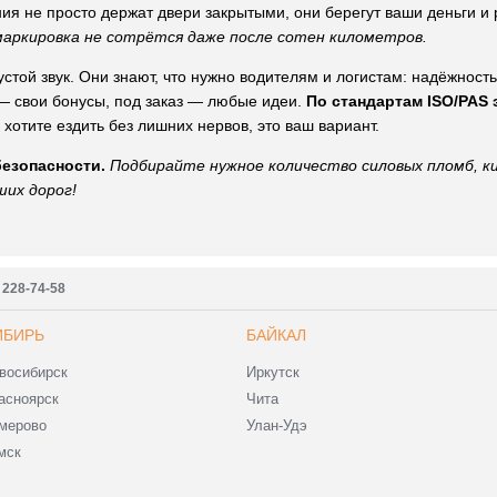
ия не просто держат двери закрытыми, они берегут ваши деньги и
маркировка не сотрётся даже после сотен километров.
стой звук. Они знают, что нужно водителям и логистам: надёжность
 — свои бонусы, под заказ — любые идеи.
По стандартам ISO/PAS 
 хотите ездить без лишних нервов, это ваш вариант.
безопасности.
Подбирайте нужное количество силовых пломб, к
ших дорог!
) 228-74-58
ИБИРЬ
БАЙКАЛ
восибирск
Иркутск
асноярск
Чита
мерово
Улан-Удэ
мск