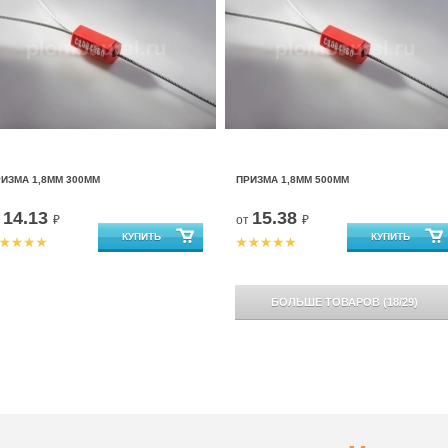
ИЗМА 1,8ММ 300ММ
ПРИЗМА 1,8ММ 500ММ
14.13
15.38
т
₽
от
₽
БОЛЬШЕ ТОВАРОВ
(
18
/
29
)