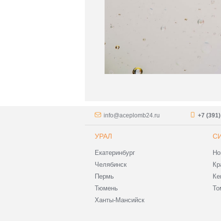
info@aceplomb24.ru
+7 (391
УРАЛ
С
Екатеринбург
Но
Челябинск
Кр
Пермь
Ке
Тюмень
То
Ханты-Мансийск