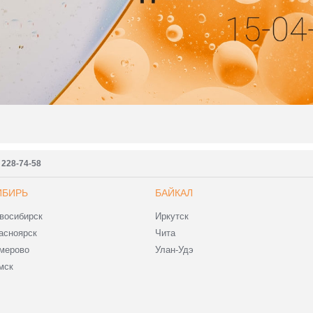
) 228-74-58
ИБИРЬ
БАЙКАЛ
восибирск
Иркутск
асноярск
Чита
мерово
Улан-Удэ
мск