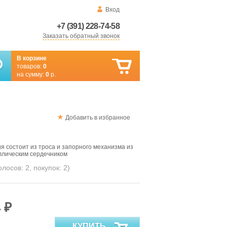
Вход
+7 (391) 228-74-58
Заказать обратный звонок
В корзине
товаров:
0
на сумму:
0
р.
Добавить в избранное
 состоит из троса и запорного механизма из
ллическим сердечником
голосов:
2
, покупок:
2
)
 ₽
КУПИТЬ