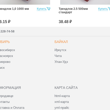
рендлок 1,0 1000 мм
Купить
Трендлок 2.5 500мм
Купить
стандарт
6.15 ₽
38.48 ₽
) 228-74-58
ИБИРЬ
БАЙКАЛ
восибирск
Иркутск
асноярск
Чита
мерово
Улан-Удэ
мск
НФОРМАЦИЯ
КАРТА САЙТА
продавце
html-карта
нтакты
xml-карта
ставка и Оплата
yml-прайс