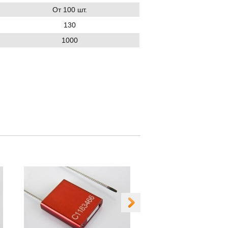
От 100 шт.
130
1000