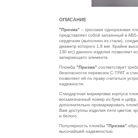
ОПИСАНИЕ
"Призма"
– тросовая одноразовая пл
представляет собой запаянный в ABS
сердечник (выполнен из стали), соед
диаметр которого 1,8 мм. Крайне высо
130 кгс) данного изделия позволяет ис
запирающего элемента.
Пломба
"Призма"
соответствует тре
безопасности перевозок С-ТРАТ и ста
позволяет ей по праву считаться уст
надежности.
Стандартная маркировка корпуса пл
восьмизначный номер из букв и цифр.
дополнительно промаркировать пломб
Вам доступны изделия пяти цветов: кр
и белого.
Популярность пломбы
"Призма"
обус
высочайшей надежностью.