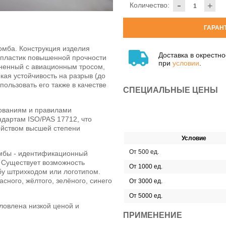
-
Количество:
+
ГАРАН
омба. Конструкция изделия
Доставка в окрестн
-пластик повышенной прочности
при
условии
.
иненный с авиационным тросом,
кая устойчивость на разрыв (до
пользовать его также в качестве
СПЕЦИАЛЬНЫЕ ЦЕНЫ
бованиям и правилами
ндартам ISO/PAS 17712, что
ройством высшей степени
Условие
От 500 ед.
омбы - идентификационный
 Существует возможность
От 1000 ед.
у штрихкодом или логотипом.
асного, жёлтого, зелёного, синего
От 3000 ед.
От 5000 ед.
ловлена низкой ценой и
ПРИМЕНЕНИЕ