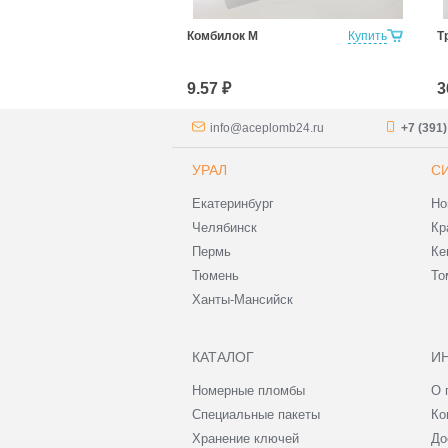
Купить
Комбилок М
Купить
Т
9.57 ₽
3
info@aceplomb24.ru
+7 (391
УРАЛ
С
Екатеринбург
Но
Челябинск
Кр
Пермь
Ке
Тюмень
То
Ханты-Мансийск
КАТАЛОГ
И
Номерные пломбы
О 
Специальные пакеты
Ко
Хранение ключей
До