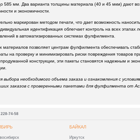
до 585 мм. Два варианта толщины материала (40 и 45 мкм) дают в
чности и экономичности.
ельно маркирован методом печати, что дает возможность наносит
ндивидуальная идентификация облегчает контроль на всех этапах л
равлений в автоматизированных системах фулфилмента.
х материалов позволяет центрам фулфилмента обеспечивать стаб
раты на проверку и минимизировать риски повреждения товаров пр
 продуманной конструкции, эти пакеты становятся надежным и эк
ии.
я выбора необходимого объема заказа и ознакомления с условия
аших заказов с проверенными пакетами для фулфилмента от Ас
) 228-74-58
ИБИРЬ
БАЙКАЛ
восибирск
Иркутск