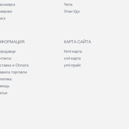
асноярск
Чита
мерово
Улан-Удэ
мск
НФОРМАЦИЯ
КАРТА САЙТА
продавце
html-карта
нтакты
xml-карта
ставка и Оплата
yml-прайс
авила торговли
литика
мощь
атьи