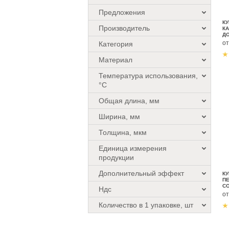
Предложения
КУ
Производитель
К
ДО
М
о
Категория
Материал
Температура использования,
°C
Общая длина, мм
Ширина, мм
Толщина, мкм
Единица измерения
продукции
Дополнительный эффект
КУ
ПЕ
С
Ндс
о
Количество в 1 упаковке, шт