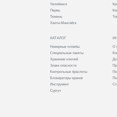
Челябинск
Кр
Пермь
Ке
Тюмень
То
Ханты-Мансийск
КАТАЛОГ
И
Номерные пломбы
О 
Специальные пакеты
Ко
Хранение ключей
До
Знаки опасности
Пр
Контрольные браслеты
По
Блокираторы кранов
По
Инструмент
Ст
Сургуч