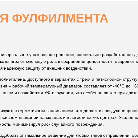
ЛЯ ФУЛФИЛМЕНТА
универсальное упаковочное решение, специально разработанное дл
кеты играют ключевую роль в сохранении целостности товаров от 
я надежную защиту от внешних воздействий.
олиэтилена, доступного в вариантах с трех- и пятислойной структ
вия – рабочий температурный диапазон составляет от -40°С до +6
, пыли и воздействия УФ-излучения, что особенно важно при длит
изуются герметичным запаиванием, что делает их воздухонепрони
енсивном движении на складах и в логистических центрах. Усиленн
ость, минимизируя риск случайного повреждения.
одобрать оптимальное решение для любых типов отправлений: об