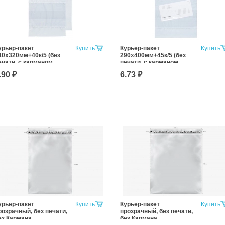
урьер-пакет
Купить
Курьер-пакет
Купить
40х320мм+40к/5 (без
290х400мм+45к/5 (без
ечати, с карманом
печати, с карманом
опроводительной
сопроводительной
.90 ₽
6.73 ₽
окументации)
документации)
урьер-пакет
Купить
Курьер-пакет
Купить
розрачный, без печати,
прозрачный, без печати,
ез Кармана
без Кармана