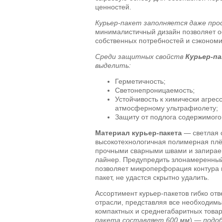
ценностей.
Курьер-пакет заполняется даже про
минималистичный дизайн позволяет о
собственных потребностей и сэкономи
Среди защитных свойств
Курьер-п
выделить:
Герметичность;
Светонепроницаемость;
Устойчивость к химически агре
атмосферному ультрафиолету;
Защиту от подлога содержимого
Материал курьер-пакета
— светлая с
высокотехнологичная полимерная плё
прочными сварными швами и запирае
лайнер. Предупредить злонамеренны
позволяет микроперфорация контура 
пакет, не удастся скрытно удалить.
Ассортимент курьер-пакетов гибко от
отрасли, представляя все необходим
компактных и среднегабаритных товар
пакета составляет 600 мм
) —
подо