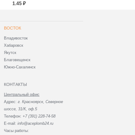
Документации
Документации 107х165
1.45 ₽
1.18 ₽
110*210+50к/5 (для
мм (для маркетплейсов)
маркетплейсов)
ВОСТОК
Владивосток
Хабаровск
Якутск
Благовещенск
Южно-Сахалинск
КОНТАКТЫ
Центральный офис
Адрес:
г. Красноярск, Северное
шоссе, 31/К, оф.5
Телефон:
+7 (391) 228-74-58
E-mail:
info@aceplomb24.ru
Часы работы: