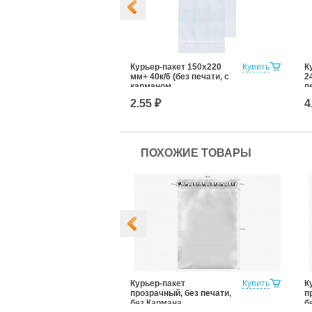
ет, без
Купить
Курьер-пакет 150х220
Купить
К
ез Кармана
мм+ 40к/6 (без печати, с
2
ительной
карманом
п
ции 585x585
сопроводительной
с
2.55 ₽
4
аркетплейсов)
документации)
д
ПОХОЖИЕ ТОВАРЫ
ет, без
Купить
Курьер-пакет
Купить
К
ез Кармана
прозрачный, без печати,
п
ительной
без Кармана
б