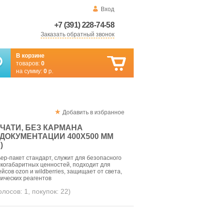
Вход
+7 (391) 228-74-58
Заказать обратный звонок
В корзине
товаров:
0
на сумму:
0
р.
Добавить в избранное
ЕЧАТИ, БЕЗ КАРМАНА
ДОКУМЕНТАЦИИ 400X500 ММ
)
р-пакет стандарт, служит для безопасного
когабаритных ценностей, подходит для
йсов ozon и wildberries, защищает от света,
мических реагентов
голосов:
1
, покупок:
22
)