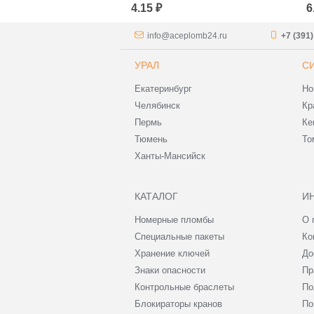
ции 240x320
Сопроводительной
С
4.15 ₽
6
аркетплейсов)
Документации
Д
240*320+40 (для
3
маркетплейсов)
м
info@aceplomb24.ru
+7 (391
УРАЛ
С
Екатеринбург
Но
Челябинск
Кр
Пермь
Ке
Тюмень
То
Ханты-Мансийск
КАТАЛОГ
И
Номерные пломбы
О 
Специальные пакеты
Ко
Хранение ключей
До
Знаки опасности
Пр
Контрольные браслеты
По
Блокираторы кранов
По