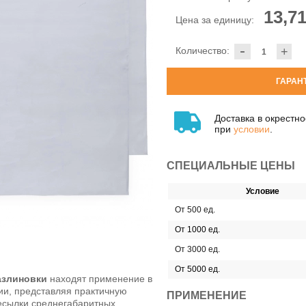
13,71
Цена за единицу:
-
Количество:
+
ГАРАН
Доставка в окрестн
при
условии
.
СПЕЦИАЛЬНЫЕ ЦЕНЫ
Условие
От 500 ед.
От 1000 ед.
От 3000 ед.
От 5000 ед.
азлиновки
находят применение в
ии, представляя практичную
ПРИМЕНЕНИЕ
есылки среднегабаритных