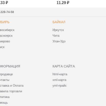
опроводительной
Сопроводительной
.33 ₽
11.29 ₽
окументации
Документации
00*400+40 (для
430x500+40 (для
аркетплейсов)
маркетплейсов)
) 228-74-58
ИБИРЬ
БАЙКАЛ
восибирск
Иркутск
асноярск
Чита
мерово
Улан-Удэ
мск
НФОРМАЦИЯ
КАРТА САЙТА
продавце
html-карта
нтакты
xml-карта
ставка и Оплата
yml-прайс
авила торговли
литика
мощь