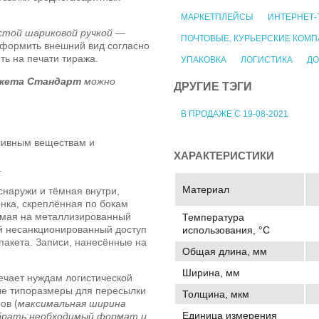
МАРКЕТПЛЕЙСЫ
ИНТЕРНЕТ-
стой шариковой ручкой
—
ПОЧТОВЫЕ, КУРЬЕРСКИЕ КОМ
формить внешний вид согласно
ть на печати тиража.
УПАКОВКА
ЛОГИСТИКА
ДО
акета Стандарт
можно
ДРУГИЕ ТЭГИ
В ПРОДАЖЕ С 19-08-2021
ссивным веществам и
ХАРАКТЕРИСТИКИ
.
Материал
наружи и тёмная внутри,
нка, скреплённая по бокам
мая на металлизированный
Температура
й несанкционированный доступ
использования, °C
пакета. Записи, нанесённые на
Общая длина, мм
Ширина, мм
вечает нуждам логистической
ые типоразмеры для пересылки
Толщина, мкм
ов (
максимальная ширина
Единица измерения
брать необходимый формат и