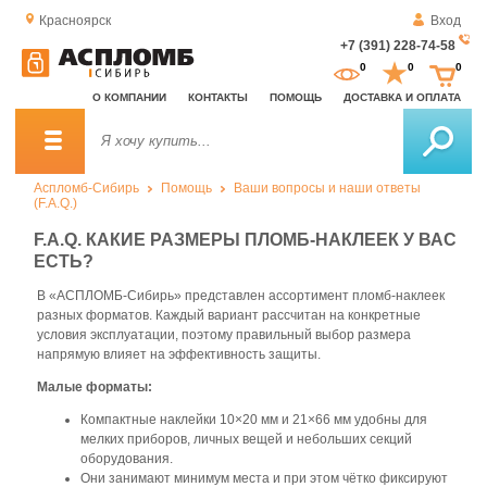
Красноярск
Вход
+7 (391) 228-74-58
За
0
0
0
о
О КОМПАНИИ
КОНТАКТЫ
ПОМОЩЬ
ДОСТАВКА И ОПЛАТА
зв
Аспломб-Сибирь
Помощь
Ваши вопросы и наши ответы
(F.A.Q.)
F.A.Q. КАКИЕ РАЗМЕРЫ ПЛОМБ-НАКЛЕЕК У ВАС
ЕСТЬ?
В «АСПЛОМБ-Сибирь» представлен ассортимент пломб-наклеек
разных форматов. Каждый вариант рассчитан на конкретные
условия эксплуатации, поэтому правильный выбор размера
напрямую влияет на эффективность защиты.
Малые форматы:
Компактные наклейки 10×20 мм и 21×66 мм удобны для
мелких приборов, личных вещей и небольших секций
оборудования.
Они занимают минимум места и при этом чётко фиксируют