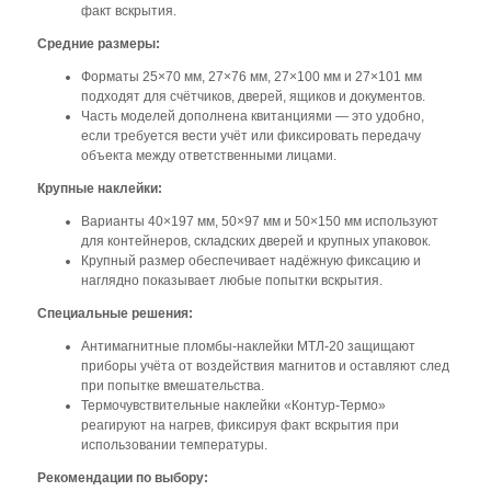
факт вскрытия.
Средние размеры:
Форматы 25×70 мм, 27×76 мм, 27×100 мм и 27×101 мм
подходят для счётчиков, дверей, ящиков и документов.
Часть моделей дополнена квитанциями — это удобно,
если требуется вести учёт или фиксировать передачу
объекта между ответственными лицами.
Крупные наклейки:
Варианты 40×197 мм, 50×97 мм и 50×150 мм используют
для контейнеров, складских дверей и крупных упаковок.
Крупный размер обеспечивает надёжную фиксацию и
наглядно показывает любые попытки вскрытия.
Специальные решения:
Антимагнитные пломбы-наклейки МТЛ-20 защищают
приборы учёта от воздействия магнитов и оставляют след
при попытке вмешательства.
Термочувствительные наклейки «Контур-Термо»
реагируют на нагрев, фиксируя факт вскрытия при
использовании температуры.
Рекомендации по выбору: