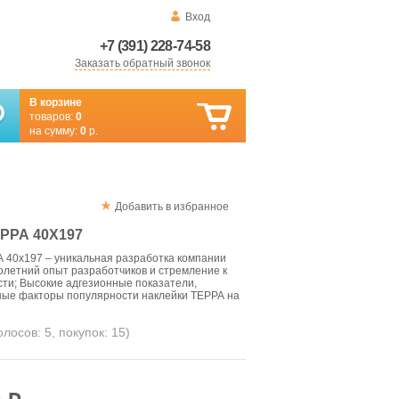
Вход
+7 (391) 228-74-58
Заказать обратный звонок
В корзине
товаров:
0
на сумму:
0
р.
Добавить в избранное
РРА 40Х197
 40х197 – уникальная разработка компании
олетний опыт разработчиков и стремление к
ти; Высокие адгезионные показатели,
вные факторы популярности наклейки ТЕРРА на
голосов:
5
, покупок:
15
)