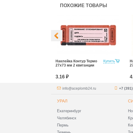
ПОХОЖИЕ ТОВАРЫ
-Пломба
Купить
Наклейка Контур Термо
Купить
Н
рмо 27Х100 мм
27х73 мм 2 квитанции
2
НЕТ!»
3.16 ₽
4
info@aceplomb24.ru
+7 (391
УРАЛ
С
Екатеринбург
Но
Челябинск
Кр
Пермь
Ке
Тюмень
То