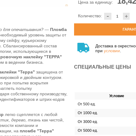
18,42
Цена за единицу:
-
Количество:
+
о для опечатыавния?
—
Пломба
ГАРАН
 необходимый уровень защиты от
му сейфу, курьерскому
Доставка в окрестн
и. Сбалансированный состав
при
условии
.
логии, использующиеся в
ровочную наклейку "ТЕРРА"
 в ведении бизнеса.
СПЕЦИАЛЬНЫЕ ЦЕНЫ
аклейки "Терра"
защищена от
ркировкой и двойным контуром.
ко при попытке вскрытия
чатлеть попытку
даря собственному производству,
Условие
идентификаторов и штрих-кодов
От 500 ед.
От 1000 ед.
кр
легко сцепляется с любой
стик, дерево, ткань
как чистой,
От 3000 ед.
аемости компании и
кации, на
пломбе "Терра"
От 5000 ед.