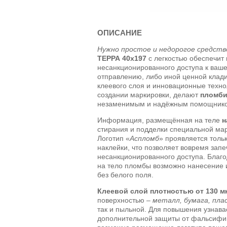
ОПИСАНИЕ
Нужно простое и недорогое средств
ТЕРРА 40х197
с легкостью обеспечит
несанкционированного доступа к ваше
отправлению, либо иной ценной клад
клеевого слоя и инновационные техно
создании маркировки, делают
пломби
незаменимым и надёжным помощником
Информация, размещённая на теле
н
стирания и подделки специальной ма
Логотип «
Аспломб
» проявляется толь
наклейки, что позволяет вовремя запе
несанкционированного доступа. Благо
на тело пломбы возможно нанесение 
без белого поля.
Клеевой слой плотностью от 130 м
поверхностью –
металл, бумага, пла
так и пыльной. Для повышения узнав
дополнительной защиты от фальсифи