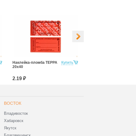
Наклейка-пломба ТЕРРА
Купить
20х40мм Контур Термо
20х40
2.19 ₽
2.38 ₽
ВОСТОК
Владивосток
Хабаровск
Якутск
Благовещенск