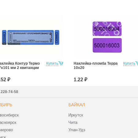
аклейка Контур Термо
Купить
Наклейка-пломба Терра
Купить
7х101 мм 2 квитанции
10х20
.52 ₽
1.22 ₽
) 228-74-58
ИБИРЬ
БАЙКАЛ
восибирск
Иркутск
асноярск
Чита
мерово
Улан-Удэ
мск