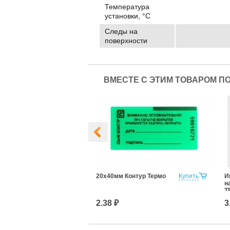
Температура
установки, °C
Следы на
поверхности
ВМЕСТЕ С ЭТИМ ТОВАРОМ П
морозостойкая
Купить
20х40мм Контур Термо
Купить
И
н
Т
2.38 ₽
3