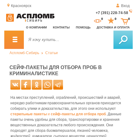
Красноярск
Вход
+7 (391) 228-74-58
За
0
0
0
о
О КОМПАНИИ
КОНТАКТЫ
ПОМОЩЬ
ДОСТАВКА И ОПЛАТА
зв
Аспломб-Сибирь
Статьи
СЕЙФ-ПАКЕТЫ ДЛЯ ОТБОРА ПРОБ В
КРИМИНАЛИСТИКЕ
На местах преступлений, ограблений, происшествий и аварий,
нередко работникам правоохранительных органов приходится
собирать улики и доказательства, для этого они используют
стерильные пакеты
и
сейф-пакеты для отбора проб
. Данные
пакеты очень удобны для сбора, транспортировки и хранения
вещественных доказательств любого происхождения. Они
подходят для сбора
биоматериалов, тканей человека,
жидкостей, химикатов, сыпучих веществ, ценностей,