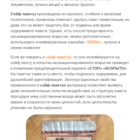
документов, личных вещей и многого другого
.
Сейф-пакеты
произведены из прочного, стойкого к проколам
полиэтилена, проволока помогает сделать пакет герметичным, но
даже это не может защитить Вас от подмены или кражи
содержимого пакета. Однако, есть способ предотвратить
несанкционированное вскрытие, можно дополнитнльно
использовать пломбировочные наклейки
«
ТЕРРА
»
-
лучшие в
своем сегменте
.
Если же говорить о
сейф-пакетах
, то они опломбируются на
сейф-ленту, и попытка несанкционированного вскрытия приведет
к появлению предупредительной надписи
«СТОП» «ВСКРЫТО»
.
На пакетах также есть место, чтобы подписать содержимое, для
дальнейшей идентификации. Эксплуатационные свойства
примененного в
сейф-пакетах
материала позволяют выявить
даже незначительные попытки воздействия на структуру пакета
благодаря чему собственник всегда может быть абсолютно
уверен в сохранности своих ценностей,
если целостность
упаковки не была нарушена
.