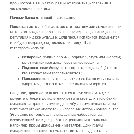
проб, которые защитят образцы от вскрытия, испарения и
человеческого фактора.
Почему банки для проб — это важно
Представьте
: вы добываете золото, платину или другой ценный
материал. Каждая проба — не просто образец, а ваши деньги,
репутация и даже будущее. Если проба испарится, подменится
или будет повреждена, последствия могут быть
катастрофическими.
Испарение
: жидкие пробы (например, ртуть или кислоты)
могут испариться даже через микротрещины;
Подмена
: если банку легко вскрыть, всегда найдётся тот,
кто захочет этим воспользоваться;
Повреждение
: при транспортировке банки могут падать,
ударяться, подвергаться перепадам температур.
В идеале, проба должна оставаться в неизменном виде с
момента отбора и до получения результатов. Для этого банки
оснащаются креплениями под пломбу, а герметичная крышка
исключает утечку жидкостей и испарение летучих компонентов.
Это важно не только для стандартных лабораторных
исследований, но и для работы с ценными материалами,
например, пробы драгоценных металлов. Один грамм
испарившегося вещества может стоить очень дорого —
в