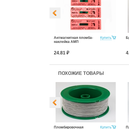
Купить
Антмагнитная пломба-
Купить
Б
наклейка АМП
24.81 ₽
4
ПОХОЖИЕ ТОВАРЫ
а одножильная
Купить
Пломбировочная
Купить
П