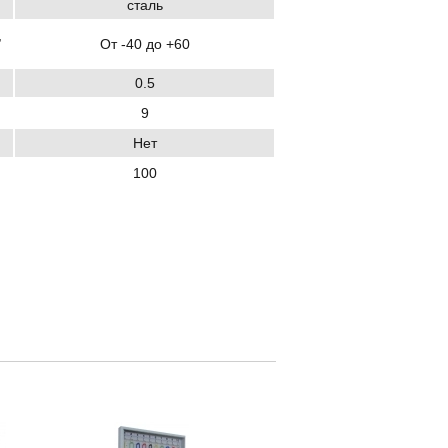
сталь
,
От -40 до +60
0.5
9
Нет
100