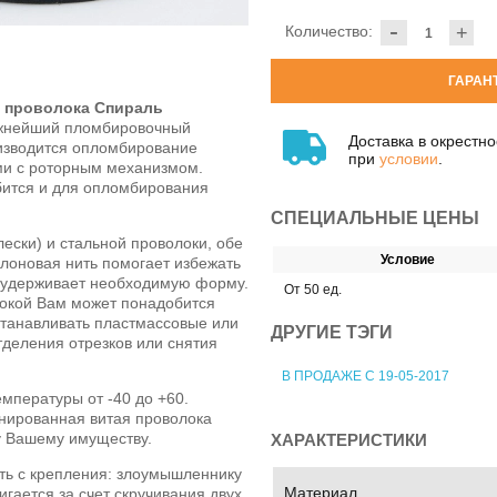
-
Количество:
+
ГАРАН
 проволока Спираль
ажнейший пломбировочный
Доставка в окрестн
изводится опломбирование
при
условии
.
ми с роторным механизмом.
бится и для опломбирования
СПЕЦИАЛЬНЫЕ ЦЕНЫ
лески) и стальной проволоки, обе
Условие
йлоновая нить помогает избежать
- удерживает необходимую форму.
От 50 ед.
окой Вам может понадобится
станавливать пластмассовые или
ДРУГИЕ ТЭГИ
деления отрезков или снятия
В ПРОДАЖЕ С 19-05-2017
мпературы от -40 до +60.
инированная витая проволока
у Вашему имуществу.
ХАРАКТЕРИСТИКИ
ть с крепления: злоумышленнику
Материал
игается за счет скручивания двух