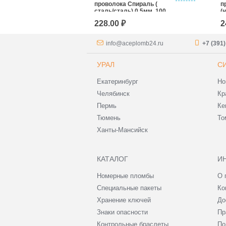
 метров
проволока Спираль (
п
сталь/сталь) 0,5мм, 100
(
м
1
228.00 ₽
2
info@aceplomb24.ru
+7 (391
УРАЛ
С
Екатеринбург
Но
Челябинск
Кр
Пермь
Ке
Тюмень
То
Ханты-Мансийск
КАТАЛОГ
И
Номерные пломбы
О 
Специальные пакеты
Ко
Хранение ключей
До
Знаки опасности
Пр
Контрольные браслеты
По