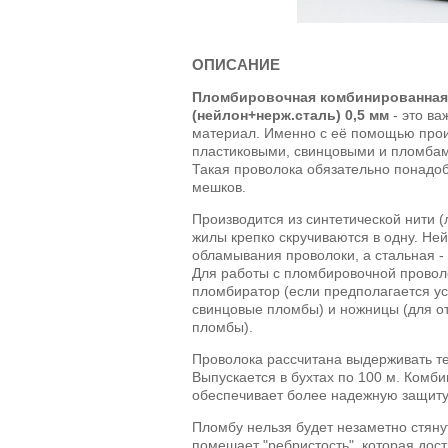
ОПИСАНИЕ
Пломбировочная комбинированная
(нейлон+нерж.сталь) 0,5 мм
- это в
материал. Именно с её помощью про
пластиковыми, свинцовыми и пломба
Такая проволока обязательно понадо
мешков.
Производится из синтетической нити (
жилы крепко скручиваются в одну. Не
обламывания проволоки, а стальная 
Для работы с пломбировочной провол
пломбиратор (если предполагается у
свинцовые пломбы) и ножницы (для от
пломбы).
Проволока рассчитана выдерживать те
Выпускается в бухтах по 100 м. Комб
обеспечивает более надежную защит
Пломбу нельзя будет незаметно стяну
помешает "ребристость", которая дост