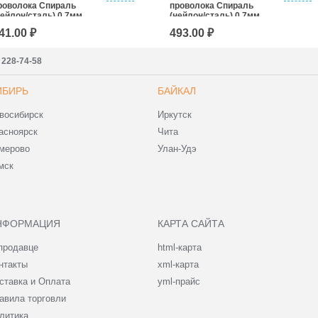
роволока Спираль
проволока Спираль
нейлон/сталь) 0,7мм,
(нейлон/сталь) 0,7мм,
00м
250м
41.00 ₽
493.00 ₽
) 228-74-58
ИБИРЬ
БАЙКАЛ
восибирск
Иркутск
асноярск
Чита
мерово
Улан-Удэ
мск
НФОРМАЦИЯ
КАРТА САЙТА
продавце
html-карта
нтакты
xml-карта
ставка и Оплата
yml-прайс
авила торговли
литика