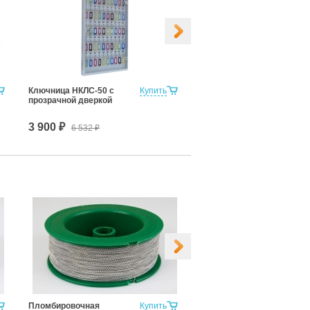
Ключница НКЛС-50 с
Купить
Наклейка-пломба ТЕРРА
прозрачной дверкой
21х66
3 900 ₽
3.06 ₽
6 532
₽
Пломбировочная
Купить
Пломбировочная