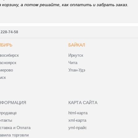
 корзину, а потом решайте, как оплатить и забрать заказ.
) 228-74-58
ИБИРЬ
БАЙКАЛ
восибирск
Иркутск
асноярск
Чита
мерово
Улан-Удэ
мск
НФОРМАЦИЯ
КАРТА САЙТА
продавце
html-карта
нтакты
xml-карта
ставка и Оплата
yml-прайс
авила торговли