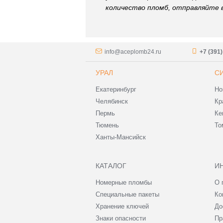
количество пломб, отправляйте в
info@aceplomb24.ru
+7 (391
УРАЛ
С
Екатеринбург
Но
Челябинск
Кр
Пермь
Ке
Тюмень
То
Ханты-Мансийск
КАТАЛОГ
И
Номерные пломбы
О 
Специальные пакеты
Ко
Хранение ключей
До
Знаки опасности
Пр