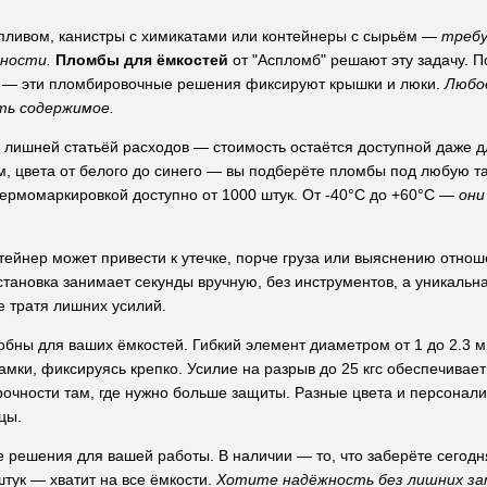
опливом, канистры с химикатами или контейнеры с сырьём —
требу
нности.
Пломбы для ёмкостей
от "Аспломб" решают эту задачу. 
гс — эти пломбировочные решения фиксируют крышки и люки.
Любо
ть содержимое.
с лишней статьёй расходов — стоимость остаётся доступной даже 
м, цвета от белого до синего — вы подберёте пломбы под любую т
термомаркировкой доступно от 1000 штук. От -40°C до +60°C —
они
ейнер может привести к утечке, порче груза или выяснению отно
тановка занимает секунды вручную, без инструментов, а уникальн
е тратя лишних усилий.
ны для ваших ёмкостей. Гибкий элемент диаметром от 1 до 2.3 м
амки, фиксируясь крепко. Усилие на разрыв до 25 кгс обеспечивае
чности там, где нужно больше защиты. Разные цвета и персонали
цы.
 решения для вашей работы. В наличии — то, что заберёте сегодня
штук — хватит на все ёмкости.
Хотите надёжность без лишних з