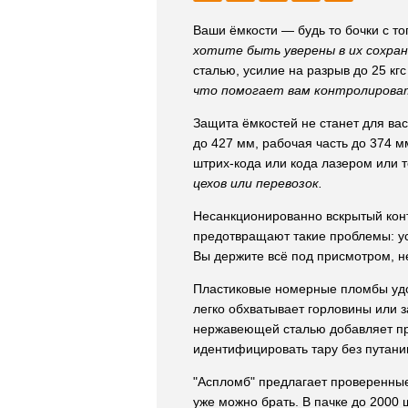
Ваши ёмкости — будь то бочки с т
хотите быть уверены в их сохра
сталью, усилие на разрыв до 25 к
что помогает вам контролирова
Защита ёмкостей не станет для ва
до 427 мм, рабочая часть до 374 м
штрих-кода или кода лазером или 
цехов или перевозок.
Несанкционированно вскрытый конт
предотвращают такие проблемы: ус
Вы держите всё под присмотром, н
Пластиковые номерные пломбы удоб
легко обхватывает горловины или з
нержавеющей сталью добавляет про
идентифицировать тару без путани
"Аспломб" предлагает проверенные
уже можно брать. В пачке до 2000 