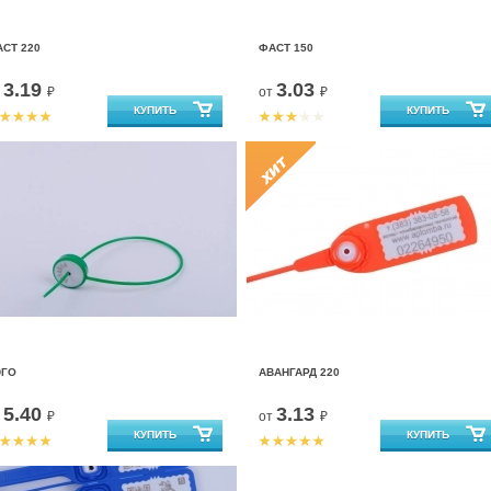
СТ 220
ФАСТ 150
3.19
3.03
т
₽
от
₽
ЭГО
АВАНГАРД 220
5.40
3.13
т
₽
от
₽