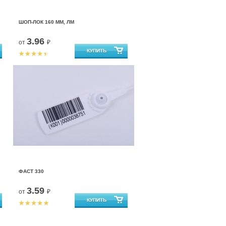
ШОП-ЛОК 160 ММ, ЛМ
3.96
от
₽
ФАСТ 330
3.59
от
₽