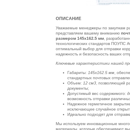
ОПИСАНИЕ
Уважаемые менеджеры по закупкам р
представляем вашему вниманию
поч
размером 145x162.5 мм
, разработан
технологических стандартов ПОУПС АО
оптимальный выбор для отправки ко
надежность и безопасность ваших отп
Ключевые характеристики нашей пр
Габариты:
145x162.5 мм
, обесп
стандартных почтовых отправле
Объем:
12 см3
, позволяющий р
документы;
Допустимый вес содержимого:
д
возможность отправки различны
Надежное герметичное закрытие
исключающее случайное открыти
Идеально подходят для отправк
Мы используем инновационные мног
материалы, которые обеспечивают выс