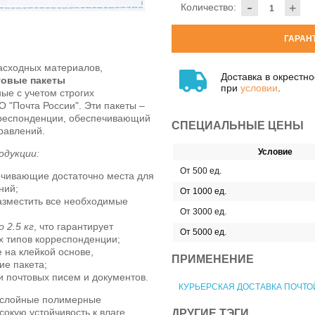
-
Количество:
+
ГАРАН
асходных материалов,
Доставка в окрестн
товые пакеты
при
условии
.
ные с учетом строгих
 "Почта России". Эти пакеты –
рреспонденции, обеспечивающий
СПЕЦИАЛЬНЫЕ ЦЕНЫ
равлений.
Условие
одукции:
От 500 ед.
ечивающие достаточно места для
ний;
От 1000 ед.
азместить все необходимые
От 3000 ед.
о 2.5 кг
, что гарантирует
От 5000 ед.
х типов корреспонденции;
 на клейкой основе,
ПРИМЕНЕНИЕ
е пакета;
и почтовых писем и документов.
КУРЬЕРСКАЯ ДОСТАВКА ПОЧТО
ослойные полимерные
окую устойчивость к влаге,
ДРУГИЕ ТЭГИ