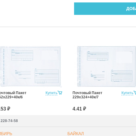
ДОБ
очтовый Пакет
Купить
Почтовый Пакет
Купить
62х229+40к/6
229х324+40к/7
.53 ₽
4.41 ₽
) 228-74-58
ИБИРЬ
БАЙКАЛ