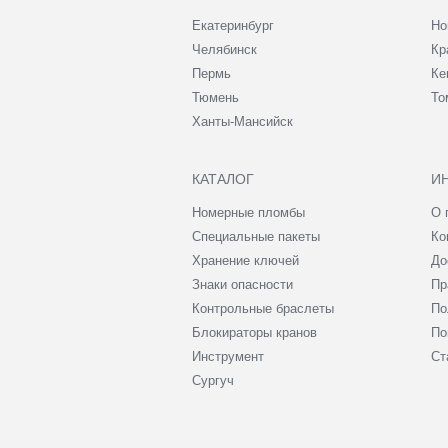
Екатеринбург
Но
Челябинск
Кр
Пермь
Ке
Тюмень
То
Ханты-Мансийск
КАТАЛОГ
И
Номерные пломбы
О 
Специальные пакеты
Ко
Хранение ключей
До
Знаки опасности
Пр
Контрольные браслеты
По
Блокираторы кранов
По
Инструмент
Ст
Сургуч