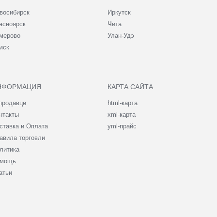
восибирск
Иркутск
асноярск
Чита
мерово
Улан-Удэ
мск
НФОРМАЦИЯ
КАРТА САЙТА
продавце
html-карта
нтакты
xml-карта
ставка и Оплата
yml-прайс
авила торговли
литика
мощь
атьи