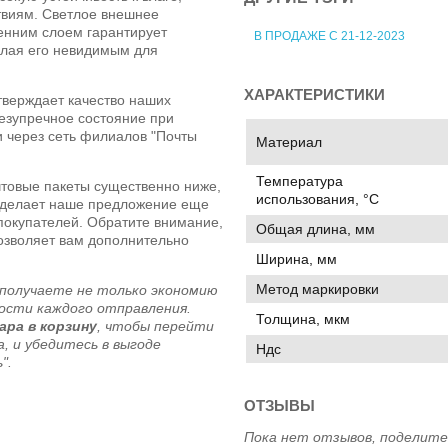
твиям. Светлое внешнее
енним слоем гарантирует
В ПРОДАЖЕ С 21-12-2023
лая его невидимым для
ХАРАКТЕРИСТИКИ
верждает качество наших
безупречное состояние при
и через сеть филиалов "Почты
Материал
Температура
чтовые пакеты существенно ниже,
использования, °C
о делает наше предложение еще
покупателей. Обратите внимание,
Общая длина, мм
позволяет вам дополнительно
Ширина, мм
Метод маркировки
 получаете не только экономию
ности каждого отправления.
Толщина, мкм
ра в корзину
, чтобы перейти
а, и убедитесь в выгоде
Ндс
".
ОТЗЫВЫ
Пока нет отзывов, поделите