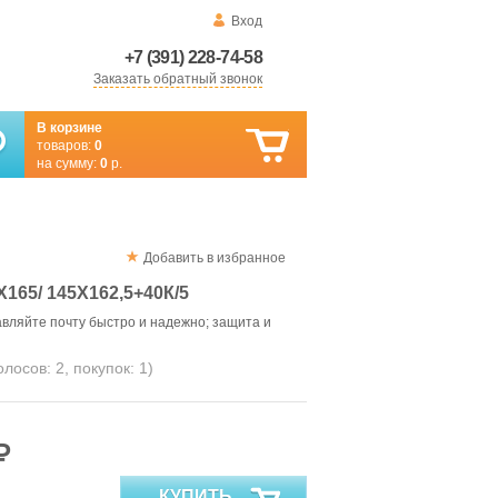
Вход
+7 (391) 228-74-58
Заказать обратный звонок
В корзине
товаров:
0
на сумму:
0
р.
Добавить в избранное
65/ 145X162,5+40К/5
вляйте почту быстро и надежно; защита и
голосов:
2
, покупок:
1
)
₽
КУПИТЬ