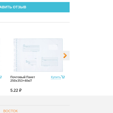
АВИТЬ ОТЗЫВ
Почтовый Пакет
Купить
Почтовый Пакет
250х353+40к/7
280х380+40к/7
5.22 ₽
6.04 ₽
ВОСТОК