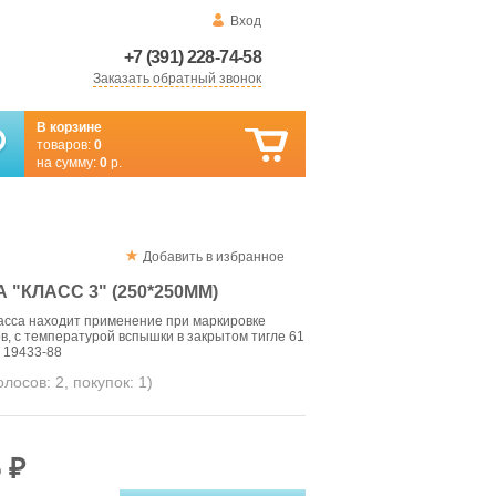
Вход
+7 (391) 228-74-58
Заказать обратный звонок
В корзине
товаров:
0
на сумму:
0
р.
Добавить в избранное
"КЛАСС 3" (250*250ММ)
асса находит применение при маркировке
, с температурой вспышки в закрытом тигле 61
Т 19433-88
голосов:
2
, покупок:
1
)
 ₽