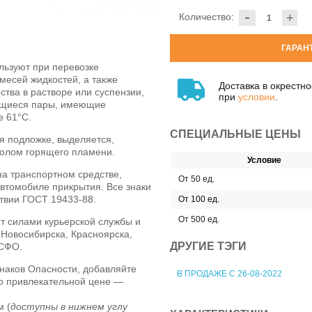
-
Количество:
+
ГАРАН
льзуют при перевозке
месей жидкостей, а также
Доставка в окрестн
тва в растворе или суспензии,
при
условии
.
ющиеся пары, имеющие
е 61°С.
СПЕЦИАЛЬНЫЕ ЦЕНЫ
 подложке, выделяется,
волом горящего пламени.
Условие
а транспортном средстве,
От 50 ед.
втомобиле прикрытия. Все знаки
ствии ГОСТ 19433-88.
От 100 ед.
От 500 ед.
т силами курьерской службы и
 Новосибирска, Красноярска,
ДРУГИЕ ТЭГИ
 СФО.
наков Опасности, добавляйте
В ПРОДАЖЕ С 26-08-2022
по привлекательной цене —
м (
доступны в нижнем углу