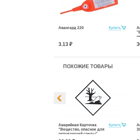
Авангард 220
Купить
А
"
о
(
3.13 ₽
3
ПОХОЖИЕ ТОВАРЫ
 Карточка АК
Купить
Аварийная Карточка
Купить
А
*250мм)
"Вещество, опасное для
3
окружающей среды"
(250*250мм)