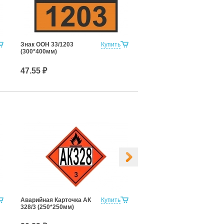
Знак ООН 33/1203
Купить
(300*400мм)
47.55 ₽
Аварийная Карточка АК
Купить
Аварийная Карточка АК
328/3 (250*250мм)
906/9 (250*250мм)