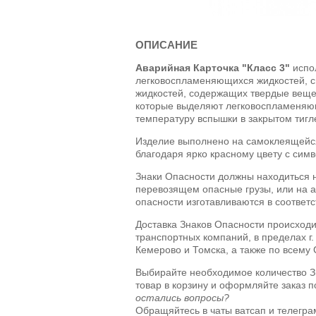
ОПИСАНИЕ
Аварийная Карточка "Класс 3"
испо
легковоспламеняющихся жидкостей, с
жидкостей, содержащих твердые вещес
которые выделяют легковоспламеня
температуру вспышки в закрытом тигл
Изделие выполнено на самоклеящейся
благодаря ярко красному цвету с сим
Знаки Опасности должны находиться н
перевозящем опасные грузы, или на а
опасности изготавливаются в соответ
Доставка Знаков Опасности происходи
транспортных компаний, в пределах г.
Кемерово и Томска, а также по всему
Выбирайте необходимое количество З
товар в корзину и оформляйте заказ 
остались вопросы?
Обращяйтесь в чаты ватсап и телегра