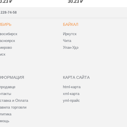
0.23 ₽
30.23 ₽
) 228-74-58
ИБИРЬ
БАЙКАЛ
восибирск
Иркутск
асноярск
Чита
мерово
Улан-Удэ
мск
НФОРМАЦИЯ
КАРТА САЙТА
продавце
html-карта
нтакты
xml-карта
ставка и Оплата
yml-прайс
авила торговли
литика
мощь