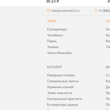
30.23 ₽
3
info@aceplomb24.ru
+7 (391
УРАЛ
С
Екатеринбург
Но
Челябинск
Кр
Пермь
Ке
Тюмень
То
Ханты-Мансийск
КАТАЛОГ
И
Номерные пломбы
О 
Специальные пакеты
Ко
Хранение ключей
До
Знаки опасности
Пр
Контрольные браслеты
По
Блокираторы кранов
По