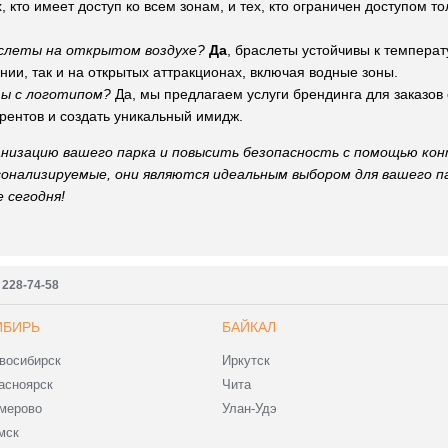
, кто имеет доступ ко всем зонам, и тех, кто ограничен доступом 
аслеты на открытом воздухе?
Да
, браслеты устойчивы к темпера
нии, так и на открытых аттракционах, включая водные зоны.
ты с логотипом?
Да, мы предлагаем услуги брендинга для заказов 
рентов и создать уникальный имидж.
низацию вашего парка и повысить безопасность с помощью кон
онализируемые, они являются идеальным выбором для вашего п
 сегодня!
) 228-74-58
ИБИРЬ
БАЙКАЛ
восибирск
Иркутск
асноярск
Чита
мерово
Улан-Удэ
мск