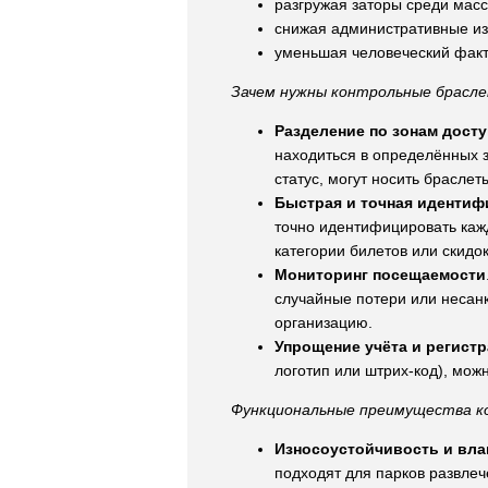
разгружая заторы среди мас
снижая административные из
уменьшая человеческий факт
Зачем нужны контрольные брасле
Разделение по зонам досту
находиться в определённых 
статус, могут носить браслет
Быстрая и точная идентиф
точно идентифицировать кажд
категории билетов или скидок
Мониторинг посещаемости
случайные потери или несанк
организацию.
Упрощение учёта и регист
логотип или штрих-код), можн
Функциональные преимущества ко
Износоустойчивость и вла
подходят для парков развлеч