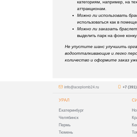
категориям, например, на тех
аттракционам.
Можно ли использовать бр
использоваться как в помеще
Можно ли заказать брасле
выделить парк на фоне конку
Не упустите шанс улучшить орга
водоотталкивающие и легко перс
количество и оформите заказ уже
info@aceplomb24.ru
+7 (391
УРАЛ
С
Екатеринбург
Но
Челябинск
Кр
Пермь
Ке
Тюмень
То