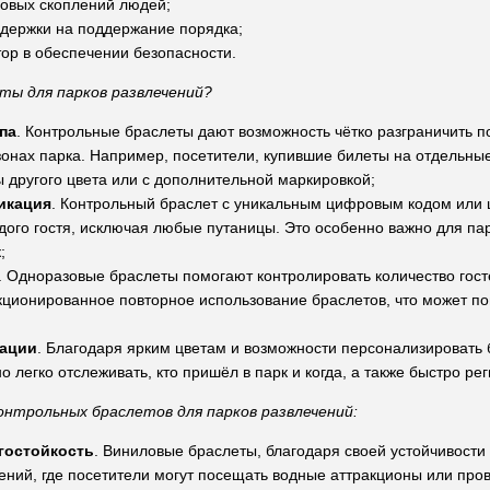
совых скоплений людей;
держки на поддержание порядка;
ор в обеспечении безопасности.
ты для парков развлечений?
па
. Контрольные браслеты дают возможность чётко разграничить 
зонах парка. Например, посетители, купившие билеты на отдельны
ы другого цвета или с дополнительной маркировкой;
икация
. Контрольный браслет с уникальным цифровым кодом или 
ого гостя, исключая любые путаницы. Это особенно важно для пар
;
. Одноразовые браслеты помогают контролировать количество гост
ционированное повторное использование браслетов, что может по
рации
. Благодаря ярким цветам и возможности персонализировать 
о легко отслеживать, кто пришёл в парк и когда, а также быстро ре
нтрольных браслетов для парков развлечений:
гостойкость
. Виниловые браслеты, благодаря своей устойчивости
ений, где посетители могут посещать водные аттракционы или пров