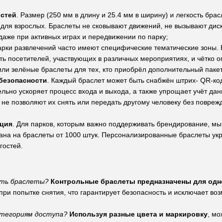
остей
. Размер (250 мм в длину и 25.4 мм в ширину) и легкость бр
и для взрослых. Браслеты не сковывают движений, не вызывают ди
даже при активных играх и передвижении по парку;
арки развлечений часто имеют специфические тематические зоны.
ть посетителей, участвующих в различных мероприятиях, и чётко о
или зелёные браслеты для тех, кто приобрёл дополнительный пакет 
 безопасности
. Каждый браслет может быть снабжён штрих- QR-ко
льно ускоряет процесс входа и выхода, а также упрощает учёт дан
0 не позволяют их снять или передать другому человеку без повреж
ация
. Для парков, которым важно поддерживать брендирование, м
гана на браслеты от 1000 штук. Персонализированные браслеты ук
гостей.
ать браслеты?
Контрольные браслеты предназначены для одн
при попытке снятия, что гарантирует безопасность и исключает во
атегориям доступа?
Используя разные цвета и маркировку
, мо